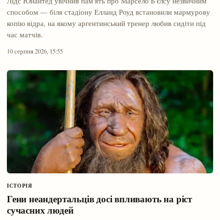
Лідс Юнайтед увічнив пам'ять про Марсело Б'єлсу незвичним
способом — біля стадіону Елланд Роуд встановили мармурову
копію відра, на якому аргентинський тренер любив сидіти під
час матчів.
10 серпня 2026, 15:55
ІСТОРІЯ
Гени неандертальців досі впливають на ріст
сучасних людей