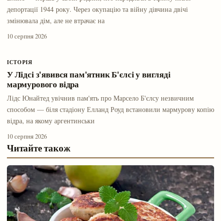
депортації 1944 року. Через окупацію та війну дівчина двічі
змінювала дім, але не втрачає на
10 серпня 2026
ІСТОРІЯ
У Лідсі з'явився пам'ятник Б'єлсі у вигляді
мармурового відра
Лідс Юнайтед увічнив пам'ять про Марсело Б'єлсу незвичним
способом — біля стадіону Елланд Роуд встановили мармурову копію
відра, на якому аргентинськи
10 серпня 2026
Читайте також