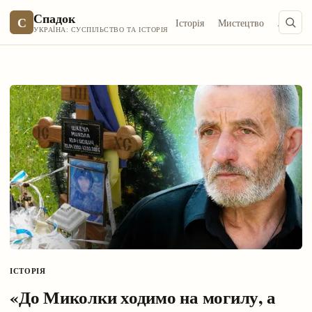
Спадок
С
Історія
Мистецтво
Літерат
УКРАЇНА: СУСПІЛЬСТВО ТА ІСТОРІЯ
ІСТОРІЯ
«До Миколки ходимо на могилу, а