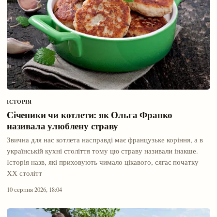
ІСТОРІЯ
Січеники чи котлети: як Ольга Франко
називала улюблену страву
Звична для нас котлета насправді має французьке коріння, а в
українській кухні століття тому цю страву називали інакше.
Історія назв, які приховують чимало цікавого, сягає початку
ХХ столітт
10 серпня 2026, 18:04