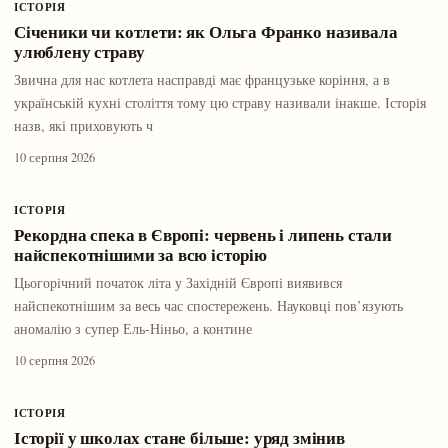
ІСТОРІЯ
Січеники чи котлети: як Ольга Франко називала
улюблену страву
Звична для нас котлета насправді має французьке коріння, а в
українській кухні століття тому цю страву називали інакше. Історія
назв, які приховують ч
10 серпня 2026
ІСТОРІЯ
Рекордна спека в Європі: червень і липень стали
найспекотнішими за всю історію
Цьогорічний початок літа у Західній Європі виявився
найспекотнішим за весь час спостережень. Науковці пов’язують
аномалію з супер Ель-Ніньо, а контине
10 серпня 2026
ІСТОРІЯ
Історії у школах стане більше: уряд змінив