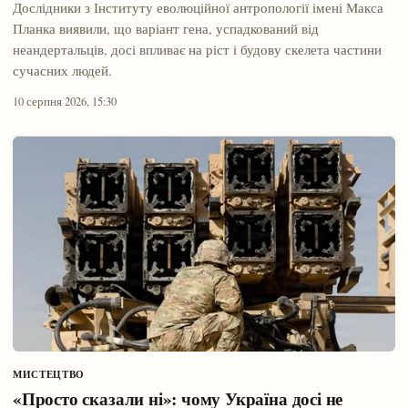
Дослідники з Інституту еволюційної антропології імені Макса
Планка виявили, що варіант гена, успадкований від
неандертальців, досі впливає на ріст і будову скелета частини
сучасних людей.
10 серпня 2026, 15:30
МИСТЕЦТВО
«Просто сказали ні»: чому Україна досі не